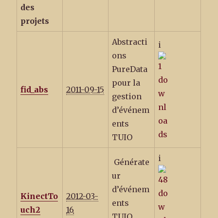
des
projets
Abstracti
i
ons
PureData
pour la
fid_abs
2011-09-15
gestion
d’événem
ents
TUIO
i
Générate
ur
d’événem
KinectTo
2012-03-
ents
uch2
16
TUIO