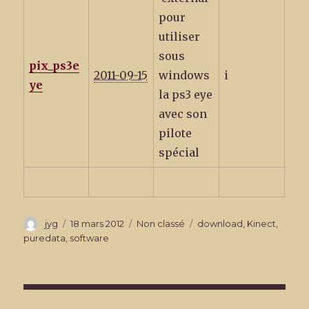
pour
utiliser
sous
pix_ps3e
2011-09-15
windows
i
ye
la ps3 eye
avec son
pilote
spécial
Auteur
Publié
Catégories
Étiquettes
jyg
18 mars 2012
Non classé
download
,
Kinect
,
le
puredata
,
software
Navigation