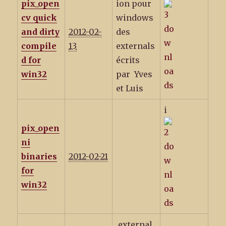
pix_open
ion pour
cv quick
windows
and dirty
2012-02-
des
compile
13
externals
d for
écrits
win32
par Yves
et Luis
i
pix_open
ni
binaries
2012-02-21
for
win32
external