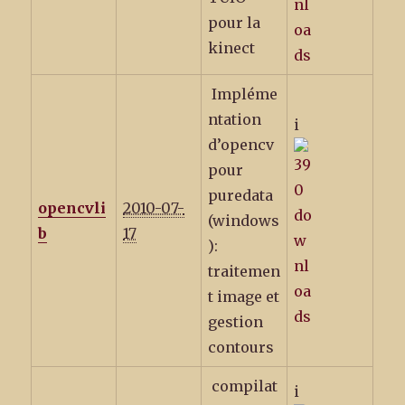
pour la
kinect
Impléme
ntation
i
d’opencv
pour
puredata
opencvli
2010-07-
(windows
b
17
):
traitemen
t image et
gestion
contours
compilat
i