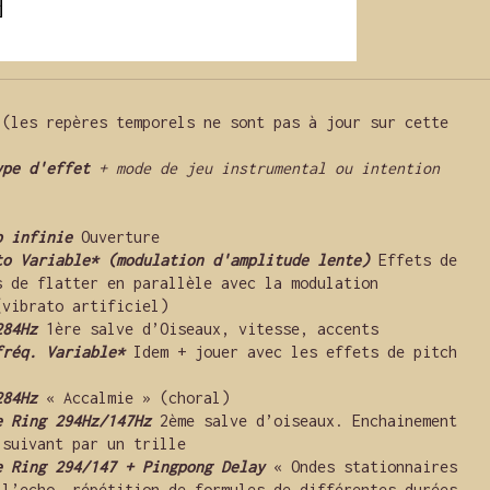
 (les repères temporels ne sont pas à jour sur cette 
ype d'effet
 + mode de jeu instrumental ou intention 
b infinie
 Ouverture
to Variable* (modulation d'amplitude lente)
 Effets de 
s de flatter en parallèle avec la modulation 
(vibrato artificiel)
284Hz
 1ère salve d’Oiseaux, vitesse, accents
fréq. Variable*
 Idem + jouer avec les effets de pitch 
284Hz
« Accalmie » (choral)
e Ring 294Hz/147Hz
 2ème salve d’oiseaux. Enchainement 
 suivant par un trille
e Ring 294/147 + Pingpong Delay
 « Ondes stationnaires 
 l’echo, répétition de formules de différentes durées, 