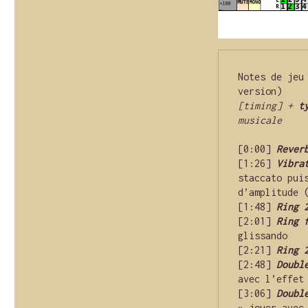
Notes de jeu
version)
[timing] + 
t
musicale
[0:00] 
Rever
[1:26] 
Vibra
staccato pui
d’amplitude 
[1:48] 
Ring 
[2:01] 
Ring 
glissando
[2:21] 
Ring 
[2:48] 
Doubl
avec l’effet
[3:06] 
Doubl
» jouer avec