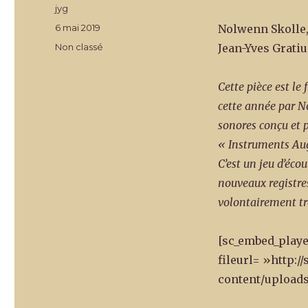
Auteur
jyg
Publié
6 mai 2019
Nolwenn Skolle,
le
Catégories
Non classé
Jean-Yves Gratiu
Cette pièce est le 
cette année par N
sonores conçu et p
« Instruments Aug
C’est un jeu d’écou
nouveaux registres
volontairement tr
[sc_embed_playe
fileurl= »http:
content/uploads