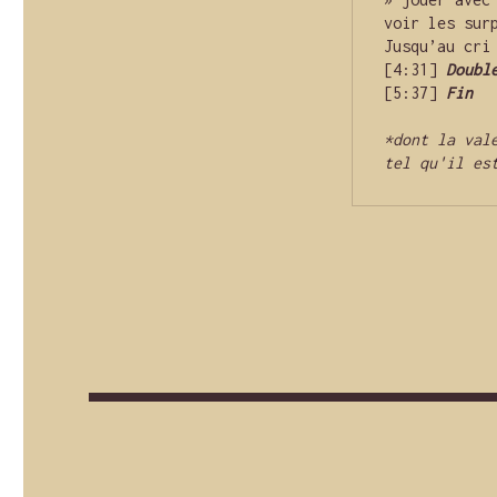
voir les surp
Jusqu’au cri
[4:31] 
Doubl
[5:37] 
Fin
*dont la val
tel qu'il es
Navigation
de