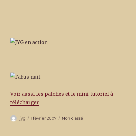
Voir aussi les patches et le mini-tutoriel à
télécharger
Auteur
Publié
Catégories
jyg
1 février 2007
Non classé
le