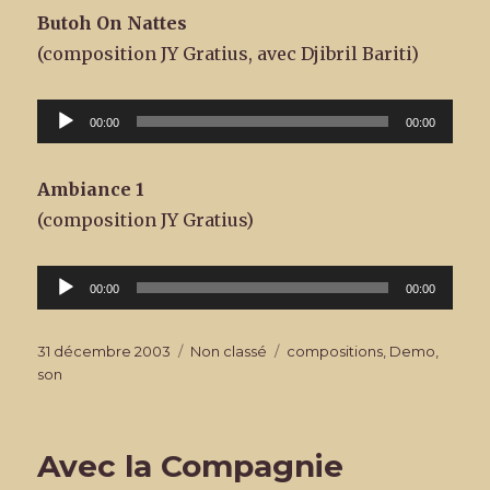
Butoh On Nattes
(composition JY Gratius, avec Djibril Bariti)
Lecteur
00:00
00:00
audio
Ambiance 1
(composition JY Gratius)
Lecteur
00:00
00:00
audio
Publié
Catégories
Étiquettes
31 décembre 2003
Non classé
compositions
,
Demo
,
le
son
Avec la Compagnie