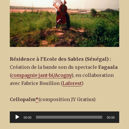
Résidence à l’Ecole des Sables (Sénégal) :
Création de la bande son du spectacle
Fagaala
(
compagnie jant-bi/Acogny
), en collaboration
avec Fabrice Bouillon (
Laforest
)
Cellopalm
*
(composition JY Gratius)
Lecteur
00:00
00:00
audio