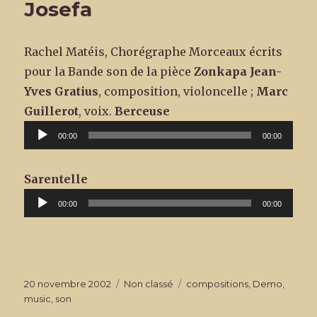
Josefa
Rachel Matéis, Chorégraphe Morceaux écrits
pour la Bande son de la pièce
Zonkapa
Jean-
Yves Gratius
, composition, violoncelle ;
Marc
Lecteur
Guillerot
, voix.
Berceuse
audio
00:00
00:00
Lecteur
Sarentelle
audio
00:00
00:00
Publié
Catégories
Étiquettes
20 novembre 2002
Non classé
compositions
,
Demo
,
le
music
,
son