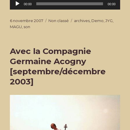
Lecteur
00:00
00:00
audio
Publié
Catégories
Étiquettes
6 novembre 2007
Non classé
archives
,
Demo
,
JYG
,
le
MAGU
,
son
Avec la Compagnie
Germaine Acogny
[septembre/décembre
2003]