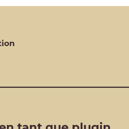
tion
en tant que plugin