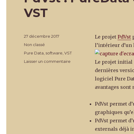
VST
Publié
27 décembre 2017
Le projet
PdVst
p
le
Catégories
Non classé
l’intérieur d’un 
Étiquettes
Pure Data
,
software
,
VST
sur
Laisser un commentaire
Le projet initial 
PdVst
dernières versio
:
logiciel Pure Dat
PureData
en
avantages sont 
tant
que
PdVst permet d’u
plugin
VST
graphiques qu’el
PdVst permet d’u
externals déjà in