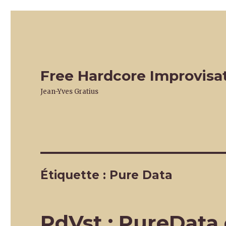
Free Hardcore Improvisa
Jean-Yves Gratius
Étiquette :
Pure Data
PdVst : PureData 