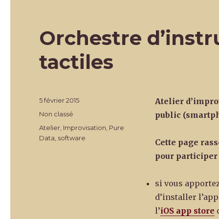
Orchestre d’inst
tactiles
Publié
5 février 2015
Atelier d’impro
le
Catégories
Non classé
public (smartpho
Étiquettes
Atelier
,
Improvisation
,
Pure
Data
,
software
Cette page ras
pour participer 
si vous apporte
d’installer l’ap
l’
iOS app store
o