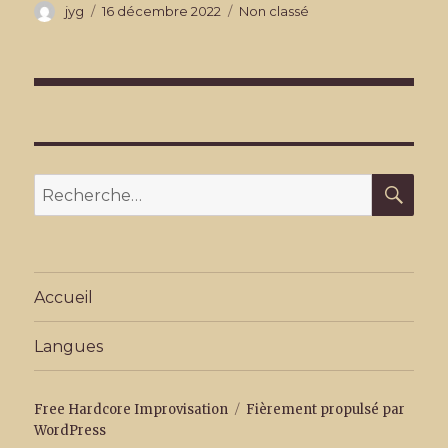
Auteur
Publié
Catégories
jyg
16 décembre 2022
Non classé
le
Navigation
de
l’article
REC
Recherche
pour
:
Accueil
Langues
Free Hardcore Improvisation
Fièrement propulsé par
WordPress