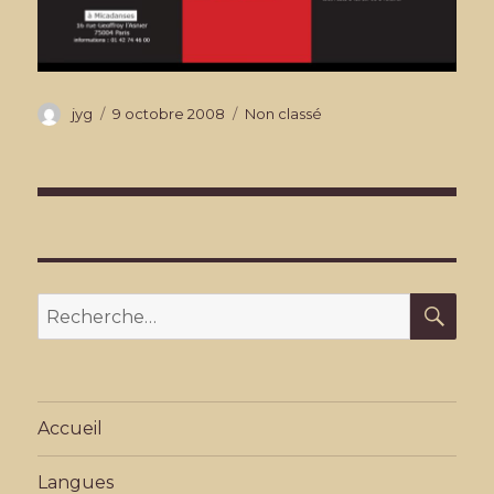
Auteur
Publié
Catégories
jyg
9 octobre 2008
Non classé
le
Navigation
de
l’article
REC
Recherche
pour
:
Accueil
Langues