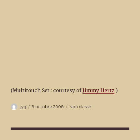
(Multitouch Set : courtesy of
Jimmy Hertz
)
Auteur
Publié
Catégories
jyg
9 octobre 2008
Non classé
le
Navigation