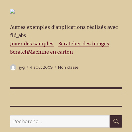
Autres exemples d'applications réalisés avec
fid_abs :
Jouer des samples
Scratcher des images
ScratchMachine en carton
Auteur
Publié
Catégories
jyg
4 août 2009
Non classé
le
Navigation
de
l’article
REC
Recherche
pour